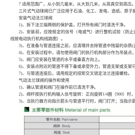
7.适用范围广，从小到几毫米，从大到几米，从高真空到高压
三片式气动球阀已广泛应用于石油、化工、发电、造纸、原子
安装气动法兰球阀
1)、拆下法兰端两侧的保护盖，打开所有阀门时清洗干净。
2)、安装前，应按规定的信号（电或气）进行整机试验（防
线按电动执行机构线路图）。
3)、在准备与管道连接之前，应清理并去除管道中残留的杂质(
4)、在安装过程中，请勿使用阀门的执行机构部分作为吊装点
5)、阀门应安装在管道的水平或垂直方向上。
6)、安装点附近的管道不得下垂或承受外力，管道支架或支架
7)、与管道连接后，请用规定的扭矩交叉锁定法兰连接螺栓。
气动法兰球阀的操作和使用
1)、确认管道和阀门在操作前已清洗干净。
2)、阀杆按执行机构输入信号旋转：正向旋转1/4圈（900）时
3)、当执行器方向指示箭头与管道平行时，阀门打开；当指示