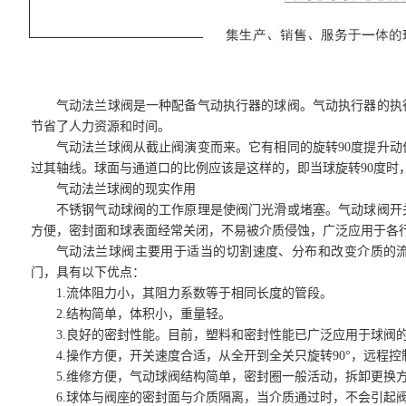
气动法兰球阀是一种配备气动执行器的球阀。气动执行器的执
节省了人力资源和时间。
气动法兰球阀从截止阀演变而来。它有相同的旋转90度提升
过其轴线。球面与通道口的比例应该是这样的，即当球旋转90度时
气动法兰球阀的现实作用
不锈钢气动球阀的工作原理是使阀门光滑或堵塞。气动球阀开
方便，密封面和球表面经常关闭，不易被介质侵蚀，广泛应用于各
气动法兰球阀主要用于适当的切割速度、分布和改变介质的
门，具有以下优点：
1.流体阻力小，其阻力系数等于相同长度的管段。
2.结构简单，体积小，重量轻。
3.良好的密封性能。目前，塑料和密封性能已广泛应用于球阀
4.操作方便，开关速度合适，从全开到全关只旋转90°，远程控
5.维修方便，气动球阀结构简单，密封圈一般活动，拆卸更换
6.球体与阀座的密封面与介质隔离，当介质通过时，不会引起