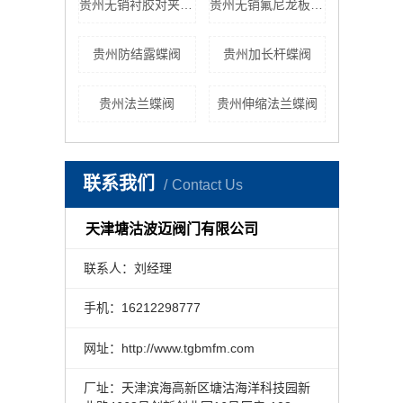
贵州无销衬胶对夹式蝶阀
贵州无销氟尼龙板对夹式蝶阀
贵州防结露蝶阀
贵州加长杆蝶阀
贵州法兰蝶阀
贵州伸缩法兰蝶阀
联系我们
Contact Us
天津塘沽波迈阀门有限公司
联系人：刘经理
手机：16212298777
网址：http://www.tgbmfm.com
厂址：天津滨海高新区塘沽海洋科技园新