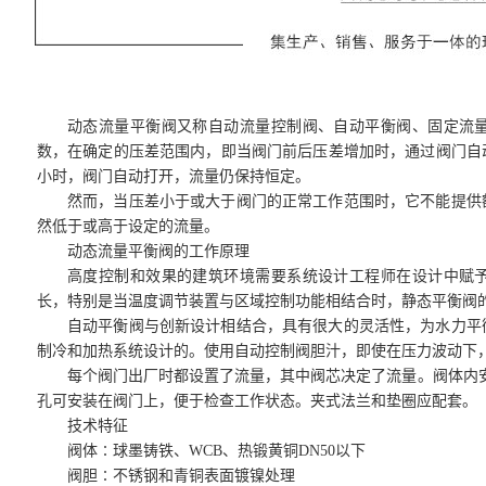
动态流量平衡阀又称自动流量控制阀、自动平衡阀、固定流
数，在确定的压差范围内，即当阀门前后压差增加时，通过阀门自
小时，阀门自动打开，流量仍保持恒定。
然而，当压差小于或大于阀门的正常工作范围时，它不能提供
然低于或高于设定的流量。
动态流量平衡阀的工作原理
高度控制和效果的建筑环境需要系统设计工程师在设计中赋
长，特别是当温度调节装置与区域控制功能相结合时，静态平衡阀
自动平衡阀与创新设计相结合，具有很大的灵活性，为水力平
制冷和加热系统设计的。使用自动控制阀胆汁，即使在压力波动下
每个阀门出厂时都设置了流量，其中阀芯决定了流量。阀体内安装多
孔可安装在阀门上，便于检查工作状态。夹式法兰和垫圈应配套。
技术特征
阀体∶球墨铸铁、WCB、热锻黄铜DN50以下
阀胆∶不锈钢和青铜表面镀镍处理