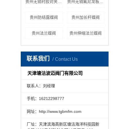
贵州无销衬胶对夹式蝶阀
贵州无销氟尼龙板对夹式蝶阀
贵州防结露蝶阀
贵州加长杆蝶阀
贵州法兰蝶阀
贵州伸缩法兰蝶阀
联系我们
Contact Us
天津塘沽波迈阀门有限公司
联系人：刘经理
手机：16212298777
网址：http://www.tgbmfm.com
厂址：天津滨海高新区塘沽海洋科技园新