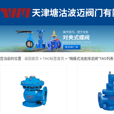
您当前的位置 :
返回首页
>
TAG标签首页
> "隔膜式池底排泥阀"TAG列表